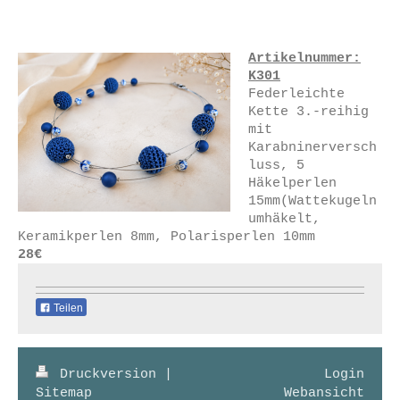
Artikelnummer:
K301
Federleichte
Kette 3.-reihig
mit
Karabninerversch
luss, 5
Häkelperlen
15mm(Wattekugeln
umhäkelt,
Keramikperlen 8mm, Polarisperlen 10mm
28€
Teilen
Druckversion
|
Login
Sitemap
Webansicht